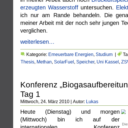
erzeugten Wasserstoff
untersuchen.
Elek
ich nur am Rande behandeln. Die gena
meiner Arbeit mit der noch sehr jungen T
verglichen.
weiterlesen…
Kategorie:
Erneuerbare Energien
,
Studium
|
Ta
Thesis
,
Methan
,
SolarFuel
,
Speicher
,
Uni Kassel
,
ZS
Konferenz „Biogasaufbereitu
Tag 1
Mittwoch, 24. März 2010 | Autor:
Lukas
Heute (Dienstag) und morgen
(Mittwoch) bin ich auf der
Die
internationalen Konferenz