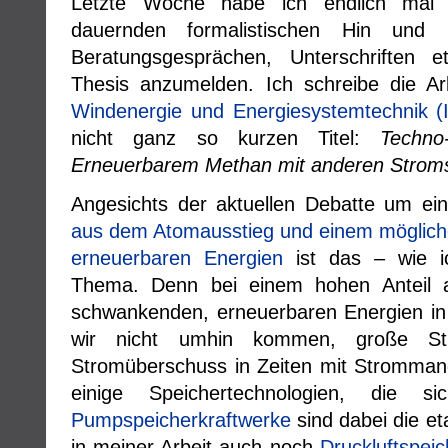
Letzte Woche habe ich endlich mal
dauernden formalistischen Hin und 
Beratungsgesprächen, Unterschriften e
Thesis anzumelden. Ich schreibe die A
Windenergie und Energiesystemtechnik 
nicht ganz so kurzen Titel:
Techno
Erneuerbarem Methan mit anderen Stroms
Angesichts der aktuellen Debatte um e
aus dem Atomausstieg und einem möglich
erneuerbaren Energien
ist das – wie i
Thema. Denn bei einem hohen Anteil an 
schwankenden, erneuerbaren Energien i
wir nicht umhin kommen, große St
Stromüberschuss in Zeiten mit Strommang
einige Speichertechnologien, die sic
Pumpspeicherkraftwerke
sind dabei die et
in meiner Arbeit auch noch
Druckluftspeic