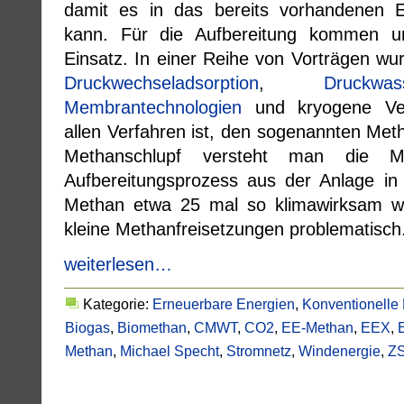
damit es in das bereits vorhandenen E
kann. Für die Aufbereitung kommen un
Einsatz. In einer Reihe von Vorträgen wu
Druckwechseladsorption
,
Druckwas
Membrantechnologien
und kryogene Ver
allen Verfahren ist, den sogenannten Met
Methanschlupf versteht man die
Aufbereitungsprozess aus der Anlage in
Methan etwa 25 mal so klimawirksam wie
kleine Methanfreisetzungen problematisch
weiterlesen…
Kategorie:
Erneuerbare Energien
,
Konventionelle
Biogas
,
Biomethan
,
CMWT
,
CO2
,
EE-Methan
,
EEX
,
Methan
,
Michael Specht
,
Stromnetz
,
Windenergie
,
Z