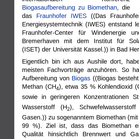
Biogasaufbereitung zu Biomethan
, die
das
Fraunhofer IWES
((Das Fraunhofer
Energiesystemtechnik (IWES) entstand l
Fraunhofer-Center für Windenergie 
Bremerhaven mit dem Institut für Sola
(ISET) der Universität Kassel.)) in Bad Her
Eigentlich bin ich aus Aushile dort, hab
meisten Fachvorträge anzuhören. So hab
Aufbereitung von
Biogas
((Biogas besteht
Methan (CH
), etwa 35 % Kohlendioxid 
4
sowie in geringeren Konzentrationen Sti
Wasserstoff (H
), Schwefelwasserstoff
2
Gasen.)) zu sogenanntem Biomethan (mit
99 %). Ziel ist, dass das Biomethan e
Qualität hinsichtlich Brennwert und 