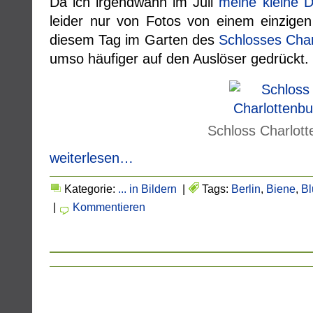
Da ich irgendwann im Juli
meine kleine D
leider nur von Fotos von einem einzigen
diesem Tag im Garten des
Schlosses Char
umso häufiger auf den Auslöser gedrückt.
Schloss Charlott
weiterlesen…
Kategorie:
... in Bildern
|
Tags:
Berlin
,
Biene
,
B
|
Kommentieren