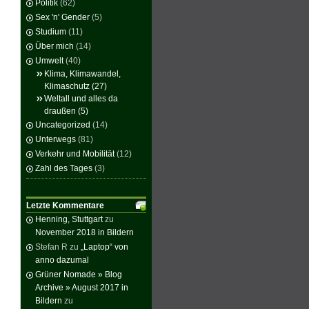
Politik
(62)
Sex 'n' Gender
(5)
Studium
(11)
Über mich
(14)
Umwelt
(40)
Klima, Klimawandel,
Klimaschutz
(27)
Weltall und alles da
draußen
(5)
Uncategorized
(14)
Unterwegs
(81)
Verkehr und Mobilität
(12)
Zahl des Tages
(3)
Letzte Kommentare
Henning, Stuttgart
zu
November 2018 in Bildern
Stefan R
zu
„Laptop“ von
anno dazumal
Grüner Nomade » Blog
Archive » August 2017 in
Bildern
zu