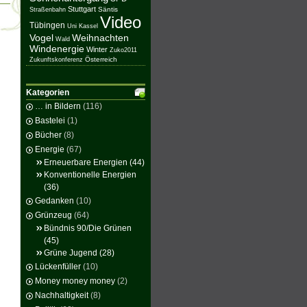
Stuttgart
Säntis
Straßenbahn
Video
Tübingen
Uni Kassel
Vogel
Weihnachten
Wald
Windenergie
Winter
Zuko2011
Österreich
Zukunftskonferenz
Kategorien
… in Bildern
(116)
Bastelei
(1)
Bücher
(8)
Energie
(67)
Erneuerbare Energien
(44)
Konventionelle Energien
(36)
Gedanken
(10)
Grünzeug
(64)
Bündnis 90/Die Grünen
(45)
Grüne Jugend
(28)
Lückenfüller
(10)
Money money money
(2)
Nachhaltigkeit
(8)