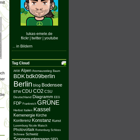
mit
lukas-emele.de
flickr
|
twitter
|
youtube
... in Bildern
Tag Cloud
Alpen
Atomausstieg
AKW
Baum
uch
BDK
bdk09berlin
her
Berlin
Bodensee
blog
CO2
CDU
BTW
CSU
die
Diagramm
Deutschland
EEG
GRÜNE
FDP
Frankreich
Kassel
Herbst
Italien
Kernenergie
Kirche
Konstanz
Konferenz
Kunst
Luxemburg
Nicole Maisch
Photovoltaik
Rottenburg
Schloss
Schweiz
Schnee
Sonnenuntergang
SPD