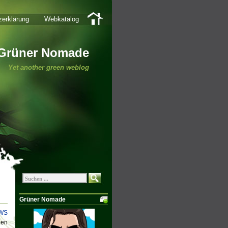
erklärung
Webkatalog
Grüner Nomade
Yet another green weblog
Grüner Nomade
WS
nen