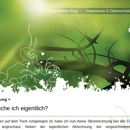
Über dieses Blog
Impressum & Datenschutz
ung «
che ich eigentlich?
n auf dem Tisch rumgelegen ist, habe ich nun meine Stromrechnung von der
E
geschaut. Neben der eigentlichen Abrechnung, der vorgeschriebe