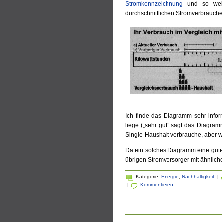
Stromkennzeichnung
und so weite
durchschnittlichen Stromverbräuche
Ich finde das Diagramm sehr infor
liege („sehr gut“ sagt das Diagramm
Single-Haushalt verbrauche, aber wo
Da ein solches Diagramm eine gute 
übrigen Stromversorger mit ähnlic
Kategorie:
Energie
,
Nachhaltigkeit
|
|
Kommentieren