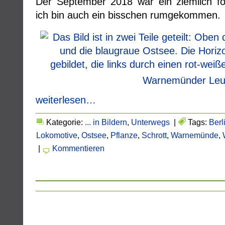
Der September 2018 war ein ziemlich fot
ich bin auch ein bisschen rumgekommen.
Warnemünder Leu
weiterlesen…
Kategorie:
... in Bildern
,
Unterwegs
|
Tags:
Berl
Lokomotive
,
Ostsee
,
Pflanze
,
Schrott
,
Warnemünde
,
|
Kommentieren